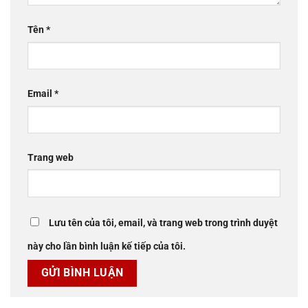
Tên
*
Email
*
Trang web
Lưu tên của tôi, email, và trang web trong trình duyệt
này cho lần bình luận kế tiếp của tôi.