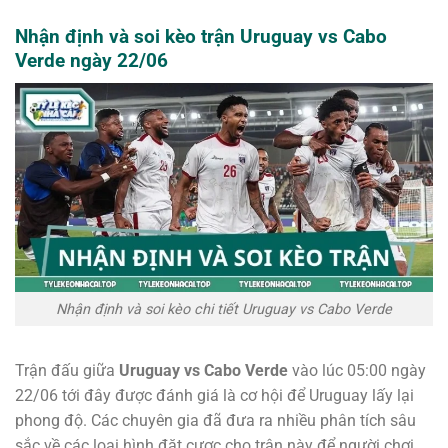
Nhận định và soi kèo trận Uruguay vs Cabo
Verde ngày 22/06
Nhận định và soi kèo chi tiết Uruguay vs Cabo Verde
Trận đấu giữa
Uruguay vs Cabo Verde
vào lúc 05:00 ngày
22/06 tới đây được đánh giá là cơ hội để Uruguay lấy lại
phong độ. Các chuyên gia đã đưa ra nhiều phân tích sâu
sắc về các loại hình đặt cược cho trận này để người chơi