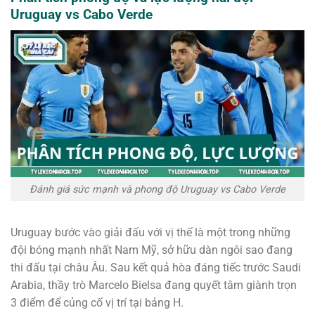
Uruguay vs Cabo Verde
Đánh giá sức mạnh và phong độ Uruguay vs Cabo Verde
Uruguay bước vào giải đấu với vị thế là một trong những
đội bóng mạnh nhất Nam Mỹ, sở hữu dàn ngôi sao đang
thi đấu tại châu Âu. Sau kết quả hòa đáng tiếc trước Saudi
Arabia, thầy trò Marcelo Bielsa đang quyết tâm giành trọn
3 điểm để củng cố vị trí tại bảng H.