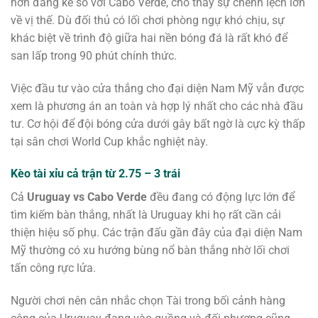
hơn đáng kể so với Cabo Verde, cho thấy sự chênh lệch lớn
về vị thế. Dù đối thủ có lối chơi phòng ngự khó chịu, sự
khác biệt về trình độ giữa hai nền bóng đá là rất khó để
san lấp trong 90 phút chính thức.
Việc đầu tư vào cửa thắng cho đại diện Nam Mỹ vẫn được
xem là phương án an toàn và hợp lý nhất cho các nhà đầu
tư. Cơ hội để đội bóng cửa dưới gây bất ngờ là cực kỳ thấp
tại sân chơi World Cup khắc nghiệt này.
Kèo tài xỉu cả trận từ 2.75 – 3 trái
Cả
Uruguay vs Cabo Verde
đều đang có động lực lớn để
tìm kiếm bàn thắng, nhất là Uruguay khi họ rất cần cải
thiện hiệu số phụ. Các trận đấu gần đây của đại diện Nam
Mỹ thường có xu hướng bùng nổ bàn thắng nhờ lối chơi
tấn công rực lửa.
Người chơi nên cân nhắc chọn Tài trong bối cảnh hàng