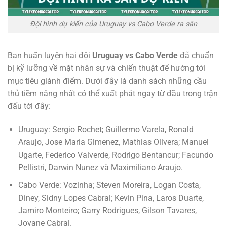
Đội hình dự kiến của Uruguay vs Cabo Verde ra sân
Ban huấn luyện hai đội
Uruguay vs Cabo Verde
đã chuẩn
bị kỹ lưỡng về mặt nhân sự và chiến thuật để hướng tới
mục tiêu giành điểm. Dưới đây là danh sách những cầu
thủ tiềm năng nhất có thể xuất phát ngay từ đầu trong trận
đấu tới đây:
Uruguay: Sergio Rochet; Guillermo Varela, Ronald
Araujo, Jose Maria Gimenez, Mathias Olivera; Manuel
Ugarte, Federico Valverde, Rodrigo Bentancur; Facundo
Pellistri, Darwin Nunez và Maximiliano Araujo.
Cabo Verde: Vozinha; Steven Moreira, Logan Costa,
Diney, Sidny Lopes Cabral; Kevin Pina, Laros Duarte,
Jamiro Monteiro; Garry Rodrigues, Gilson Tavares,
Jovane Cabral.