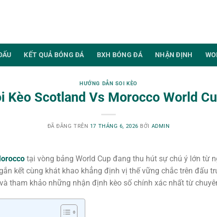
×
 ĐẤU
KẾT QUẢ BÓNG ĐÁ
BXH BÓNG ĐÁ
NHẬN ĐỊNH
WO
HƯỚNG DẪN SOI KÈO
oi Kèo Scotland Vs Morocco World Cu
ĐÃ ĐĂNG TRÊN
17 THÁNG 6, 2026
BỞI
ADMIN
Morocco
tại vòng bảng World Cup đang thu hút sự chú ý lớn từ
 gắn kết cùng khát khao khẳng định vị thế vững chắc trên đấu t
h và tham khảo những nhận định kèo số chính xác nhất từ chuyên