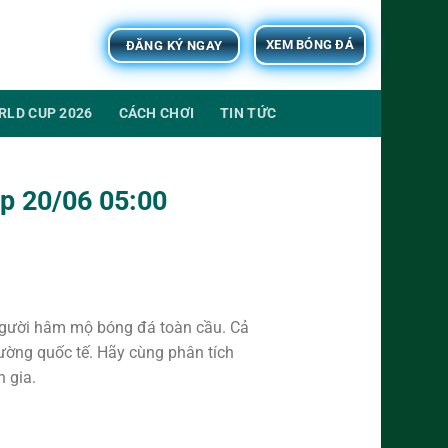
XEM BÓNG ĐÁ
ĐĂNG KÝ NGAY
RLD CUP 2026
CÁCH CHƠI
TIN TỨC
p 20/06 05:00
 người hâm mộ bóng đá toàn cầu. Cả
rường quốc tế. Hãy cùng phân tích
 gia.