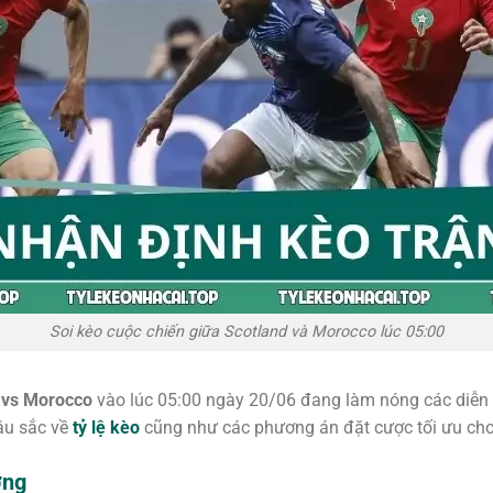
Soi kèo cuộc chiến giữa Scotland và Morocco lúc 05:00
 vs Morocco
vào lúc 05:00 ngày 20/06 đang làm nóng các diễn 
sâu sắc về
tỷ lệ kèo
cũng như các phương án đặt cược tối ưu cho
ờng