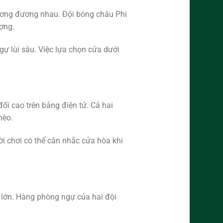
tương đương nhau. Đội bóng châu Phi
ợng.
gự lùi sâu. Việc lựa chọn cửa dưới
ối cao trên bảng điện tử. Cả hai
hèo.
ời chơi có thể cân nhắc cửa hòa khi
u lớn. Hàng phòng ngự của hai đội