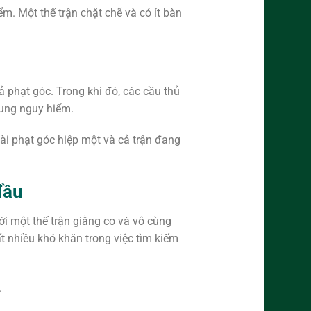
. Một thế trận chặt chẽ và có ít bàn
ả phạt góc. Trong khi đó, các cầu thủ
rung nguy hiểm.
 tài phạt góc hiệp một và cả trận đang
đầu
ới một thế trận giằng co và vô cùng
t nhiều khó khăn trong việc tìm kiếm
.