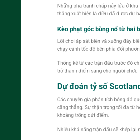
Những pha tranh chấp nảy lửa ở khu v
thắng xuất hiện là điều đã được dự bá
Kèo phạt góc bùng nổ từ hai b
Lối chơi áp sát biên và xuống đáy biê
chạy cánh tốc độ bên phía đối phươn
Thống kê từ các trận đấu trước đó chỉ
trở thành điểm sáng cho người chơi.
Dự đoán tỷ số Scotlan
Các chuyên gia phân tích bóng đá qu
căng thẳng. Sự thận trọng tối đa từ 
khoảng trống dứt điểm.
Nhiều khả năng trận đấu sẽ khép lại