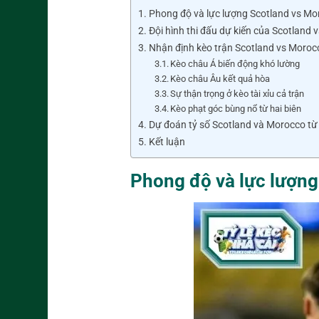
Phong độ và lực lượng Scotland vs Mo
Đội hình thi đấu dự kiến của Scotland
Nhận định kèo trận Scotland vs Moroc
Kèo châu Á biến động khó lường
Kèo châu Âu kết quả hòa
Sự thận trọng ở kèo tài xỉu cả trận
Kèo phạt góc bùng nổ từ hai biên
Dự đoán tỷ số Scotland và Morocco từ
Kết luận
Phong độ và lực lượn