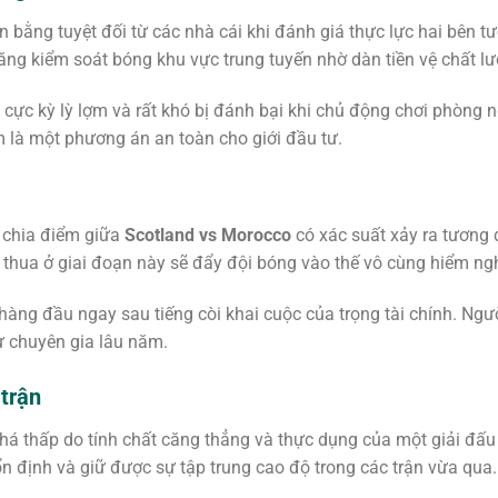
 bằng tuyệt đối từ các nhà cái khi đánh giá thực lực hai bên 
ng kiểm soát bóng khu vực trung tuyến nhờ dàn tiền vệ chất lư
a cực kỳ lỳ lợm và rất khó bị đánh bại khi chủ động chơi phòng n
m là một phương án an toàn cho giới đầu tư.
 chia điểm giữa
Scotland vs Morocco
có xác suất xảy ra tương đ
n thua ở giai đoạn này sẽ đẩy đội bóng vào thế vô cùng hiểm ng
hàng đầu ngay sau tiếng còi khai cuộc của trọng tài chính. Ngư
 chuyên gia lâu năm.
 trận
 khá thấp do tính chất căng thẳng và thực dụng của một giải đấ
 định và giữ được sự tập trung cao độ trong các trận vừa qua.