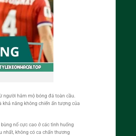
 từ người hâm mộ bóng đá toàn cầu.
 và khả năng không chiến ấn tượng của
g bùng nổ cực cao ở các tình huống
u nhất, không có ca chấn thương