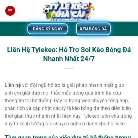
Chuyển
đến
×
nội
dung
ĐĂNG KÝ NGAY
XEM BÓNG ĐÁ
Liên Hệ Tylekeo: Hỗ Trợ Soi Kèo Bóng Đá
Nhanh Nhất 24/7
Liên hệ
với đội ngũ hỗ trợ là giải pháp nhanh nhất giúp
anh em giải đáp mọi thắc mắc trong quá trình tra cứu
thông tin tại hệ thống. Đây là trang web chuyên tổng hợp,
phân tích và cập nhật các tỷ lệ kèo bóng đá theo diễn biến
thời gian thực nhanh nhất hiện nay, Tylekeo luôn chú trọng
duy trì kênh tương tác chuyên nghiệp dành cho hội viên.
Tầm quan trọng của việc duy trì hệ thống tương