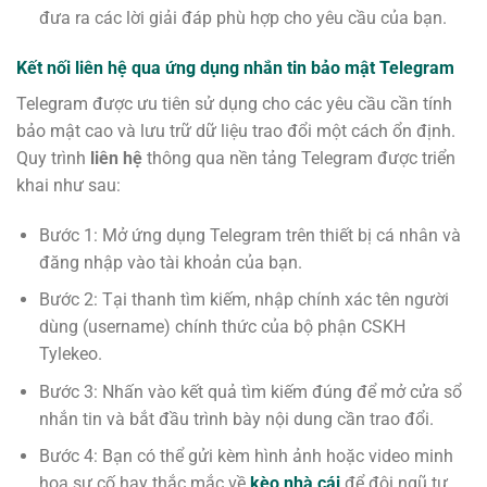
đưa ra các lời giải đáp phù hợp cho yêu cầu của bạn.
Kết nối liên hệ qua ứng dụng nhắn tin bảo mật Telegram
Telegram được ưu tiên sử dụng cho các yêu cầu cần tính
bảo mật cao và lưu trữ dữ liệu trao đổi một cách ổn định.
Quy trình
liên hệ
thông qua nền tảng Telegram được triển
khai như sau:
Bước 1: Mở ứng dụng Telegram trên thiết bị cá nhân và
đăng nhập vào tài khoản của bạn.
Bước 2: Tại thanh tìm kiếm, nhập chính xác tên người
dùng (username) chính thức của bộ phận CSKH
Tylekeo.
Bước 3: Nhấn vào kết quả tìm kiếm đúng để mở cửa sổ
nhắn tin và bắt đầu trình bày nội dung cần trao đổi.
Bước 4: Bạn có thể gửi kèm hình ảnh hoặc video minh
họa sự cố hay thắc mắc về
kèo nhà cái
để đội ngũ tư