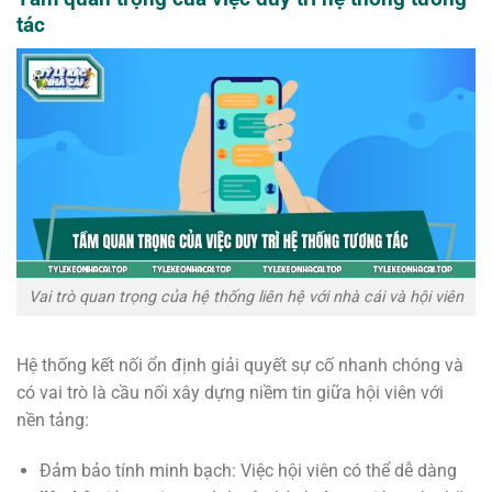
tác
Vai trò quan trọng của hệ thống liên hệ với nhà cái và hội viên
Hệ thống kết nối ổn định giải quyết sự cố nhanh chóng và
có vai trò là cầu nối xây dựng niềm tin giữa hội viên với
nền tảng:
Đảm bảo tính minh bạch: Việc hội viên có thể dễ dàng