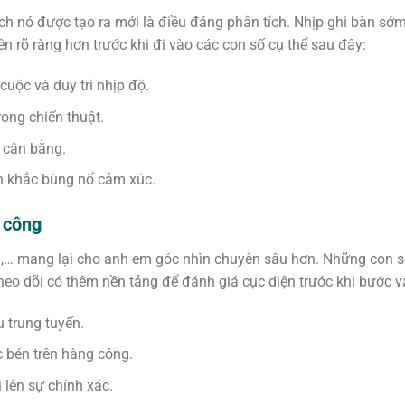
ch nó được tạo ra mới là điều đáng phân tích. Nhịp ghi bàn s
nên rõ ràng hơn trước khi đi vào các con số cụ thể sau đây:
uộc và duy trì nhịp độ.
ong chiến thuật.
 cân bằng.
h khắc bùng nổ cảm xúc.
n công
hơi,… mang lại cho anh em góc nhìn chuyên sâu hơn. Những con số
theo dõi có thêm nền tảng để đánh giá cục diện trước khi bước v
 trung tuyến.
 bén trên hàng công.
 lên sự chính xác.