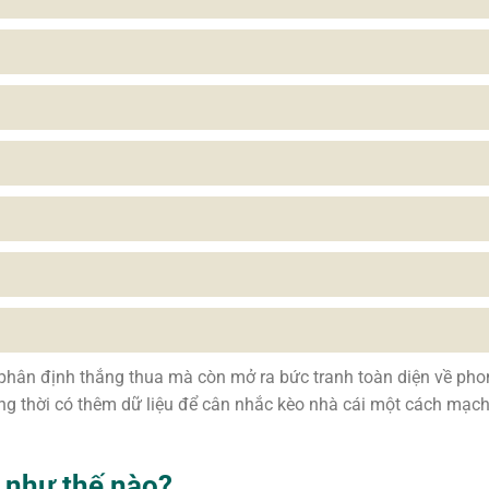
phân định thắng thua mà còn mở ra bức tranh toàn diện về phon
thời có thêm dữ liệu để cân nhắc kèo nhà cái một cách mạch lạc,
 như thế nào?