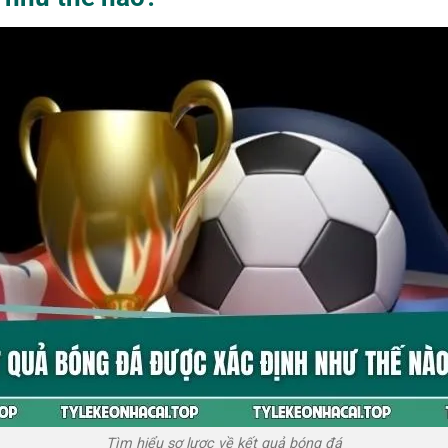
Tìm hiểu sơ lược về kết quả bóng đá