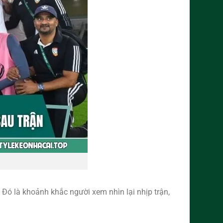
Đó là khoảnh khắc người xem nhìn lại nhịp trận,