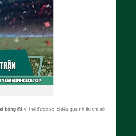
uả bóng đá
vì thế được soi chiếu qua nhiều chỉ số