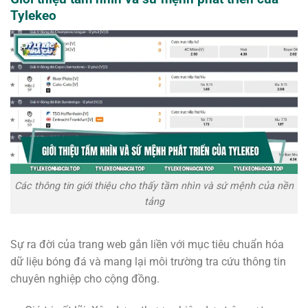
Tylekeo
Các thông tin giới thiệu cho thấy tầm nhìn và sứ mệnh của nền
tảng
Sự ra đời của trang web gắn liền với mục tiêu chuẩn hóa
dữ liệu bóng đá và mang lại môi trường tra cứu thông tin
chuyên nghiệp cho cộng đồng.