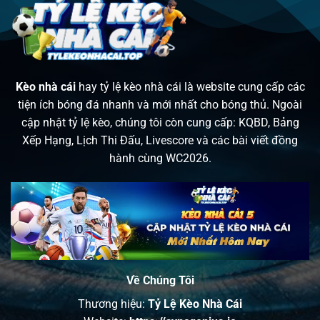
Kèo nhà cái
hay tỷ lệ kèo nhà cái là website cung cấp các
tiện ích bóng đá nhanh và mới nhất cho bóng thủ. Ngoài
cập nhật tỷ lệ kèo, chúng tôi còn cung cấp: KQBD, Bảng
Xếp Hạng, Lịch Thi Đấu, Livescore và các bài viết đồng
hành cùng WC2026.
Về Chúng Tôi
Thương hiệu:
Tỷ Lệ Kèo Nhà Cái